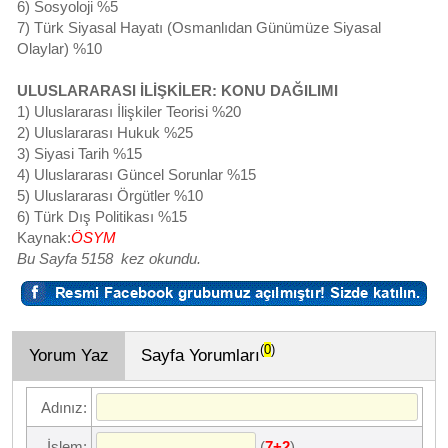
6) Sosyoloji %5
7) Türk Siyasal Hayatı (Osmanlıdan Günümüze Siyasal
Olaylar) %10
ULUSLARARASI İLİŞKİLER: KONU DAĞILIMI
1) Uluslararası İlişkiler Teorisi %20
2) Uluslararası Hukuk %25
3) Siyasi Tarih %15
4) Uluslararası Güncel Sorunlar %15
5) Uluslararası Örgütler %10
6) Türk Dış Politikası %15
Kaynak:
ÖSYM
Bu Sayfa 5158 kez okundu.
(
0
)
Yorum Yaz
Sayfa Yorumları
Adınız:
(
)
İşlem:
7+2