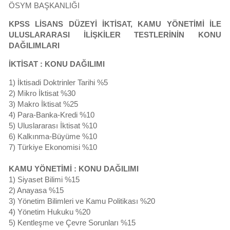
ÖSYM BAŞKANLIĞI
KPSS LİSANS DÜZEYİ İKTİSAT, KAMU YÖNETİMİ İLE
ULUSLARARASI İLİŞKİLER TESTLERİNİN KONU
DAĞILIMLARI
İKTİSAT : KONU DAĞILIMI
1) İktisadi Doktrinler Tarihi %5
2) Mikro İktisat %30
3) Makro İktisat %25
4) Para-Banka-Kredi %10
5) Uluslararası İktisat %10
6) Kalkınma-Büyüme %10
7) Türkiye Ekonomisi %10
KAMU YÖNETİMİ : KONU DAĞILIMI
1) Siyaset Bilimi %15
2) Anayasa %15
3) Yönetim Bilimleri ve Kamu Politikası %20
4) Yönetim Hukuku %20
5) Kentleşme ve Çevre Sorunları %15