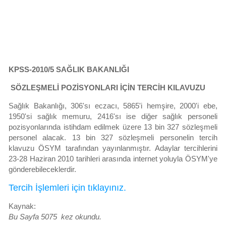
KPSS-2010/5 SAĞLIK BAKANLIĞI
SÖZLEŞMELİ POZİSYONLARI İÇİN TERCİH KILAVUZU
Sağlık Bakanlığı, 306'sı eczacı, 5865'i hemşire, 2000'i ebe,
1950'si sağlık memuru, 2416'sı ise diğer sağlık personeli
pozisyonlarında istihdam edilmek üzere 13 bin 327 sözleşmeli
personel alacak. 13 bin 327 sözleşmeli personelin tercih
klavuzu ÖSYM tarafından yayınlanmıştır. Adaylar tercihlerini
23-28 Haziran 2010 tarihleri arasında internet yoluyla ÖSYM'ye
gönderebileceklerdir.
Tercih İşlemleri için tıklayınız.
Kaynak:
Bu Sayfa 5075 kez okundu.