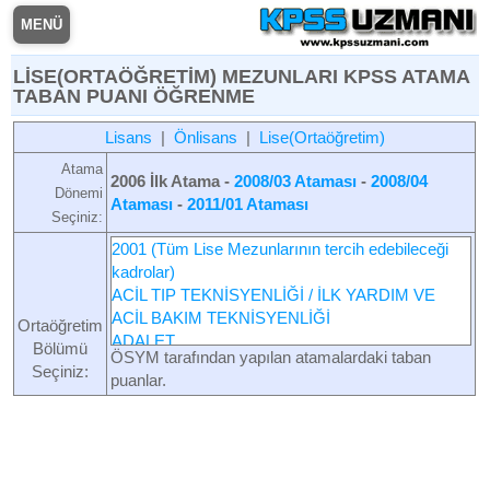
MENÜ
LİSE(ORTAÖĞRETİM) MEZUNLARI KPSS ATAMA
TABAN PUANI ÖĞRENME
Lisans
|
Önlisans
|
Lise(Ortaöğretim)
Atama
2006 İlk Atama -
2008/03 Ataması
-
2008/04
Dönemi
Ataması
-
2011/01 Ataması
Seçiniz:
2001 (Tüm Lise Mezunlarının tercih edebileceği
kadrolar)
ACİL TIP TEKNİSYENLİĞİ / İLK YARDIM VE
ACİL BAKIM TEKNİSYENLİĞİ
Ortaöğretim
ADALET
Bölümü
ÖSYM tarafından yapılan atamalardaki taban
A-GRUBU (TİCARET LİSESİ FEN)
Seçiniz:
puanlar.
AĞAÇ İŞLERİ
AĞIRLAMA VE GIDA TEKNOLOJİSİ
AHŞAP TEKNOLOJİSİ
AHŞAP YAT İNŞA / AHŞAP YAT İNŞAA
ALT YAPI / ALT YAPI (İNŞAAT)